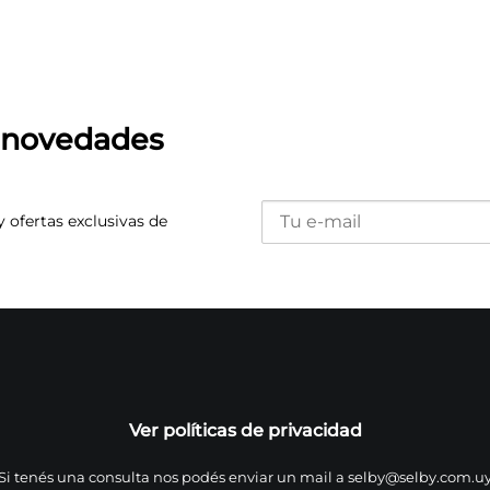
s novedades
y ofertas exclusivas de
Ver políticas de privacidad
Si tenés una consulta nos podés enviar un mail a
selby@selby.com.u