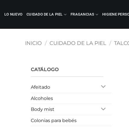
Saltar
al
LO NUEVO
CUIDADO DE LA PIEL
FRAGANCIAS
HIGIENE PERS
contenido
INICIO
/
CUIDADO DE LA PIEL
/
TALC
CATÁLOGO
Afeitado
Alcoholes
Body mist
Colonias para bebés