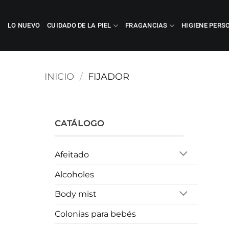
Saltar
al
LO NUEVO
CUIDADO DE LA PIEL
FRAGANCIAS
HIGIENE PERS
contenido
INICIO
/
FIJADOR
CATÁLOGO
Afeitado
Alcoholes
Body mist
Colonias para bebés