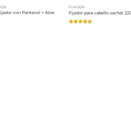
DOR
FIJADOR
fijador con Pantenol + Aloe
Fijador para cabello sachet 22
g
Valorado
con
5
de 5