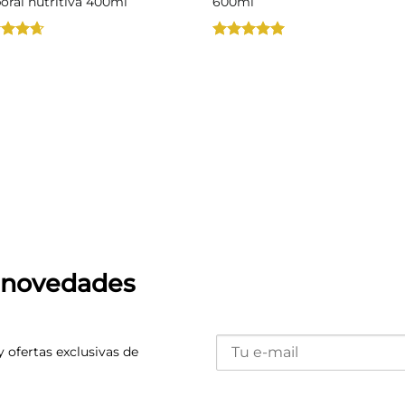
oral nutritiva 400ml
600ml
rado
Valorado
4.67
con
5
de 5
s novedades
y ofertas exclusivas de