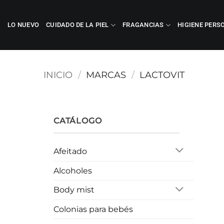
Saltar
al
LO NUEVO
CUIDADO DE LA PIEL
FRAGANCIAS
HIGIENE PERS
contenido
INICIO
/
MARCAS
/
LACTOVIT
CATÁLOGO
Afeitado
Alcoholes
Body mist
Colonias para bebés