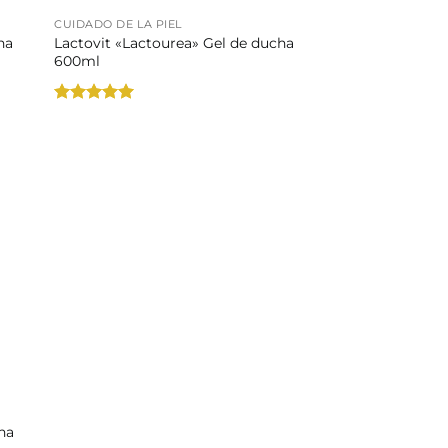
CUIDADO DE LA PIEL
ha
Lactovit «Lactourea» Gel de ducha
600ml
Valorado
con
5
de 5
cha