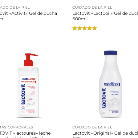
ADO DE LA PIEL
CUIDADO DE LA PIEL
ovit «Activit» Gel de ducha
Lactovit «Lactooil» Gel de duc
ml
600ml
Valorado
con
5
de 5
MAS CORPORALES
CUIDADO DE LA PIEL
OVIT «lactourea» leche
Lactovit «Original» Gel de du