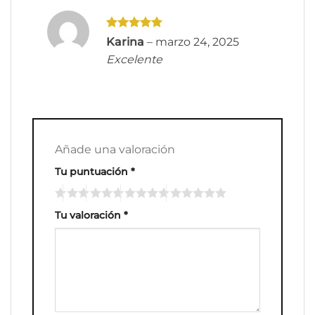
Valorado
Karina
–
marzo 24, 2025
con
5
de 5
Excelente
Añade una valoración
Tu puntuación
*
Tu valoración
*