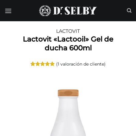
Saltar
al
contenido
LACTOVIT
Lactovit «Lactooil» Gel de
ducha 600ml
(
1
valoración de cliente)
Valorado
1
con
5
de 5
en base a
valoración
de un
cliente