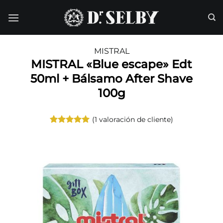
Saltar
al
contenido
MISTRAL
MISTRAL «Blue escape» Edt
50ml + Bálsamo After Shave
100g
(
1
valoración de cliente)
Valorado
1
con
5
de 5
en base a
valoración
de un
cliente