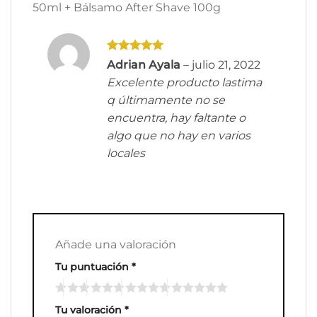
50ml + Bálsamo After Shave 100g
Valorado
Adrian Ayala
–
julio 21, 2022
con
5
de 5
Excelente producto lastima
q últimamente no se
encuentra, hay faltante o
algo que no hay en varios
locales
Añade una valoración
Tu puntuación
*
Tu valoración
*