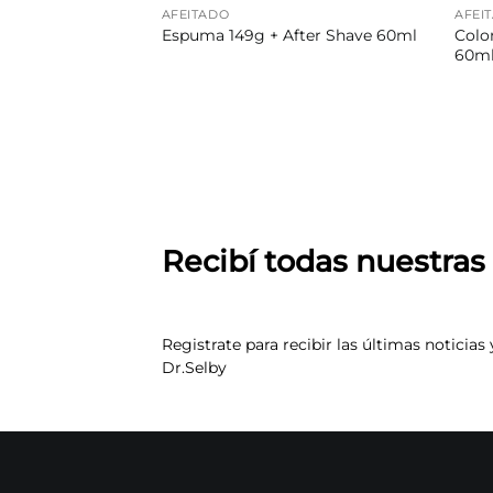
AFEITADO
AFEI
ásico» Espuma de
Colon
Espuma 149g + After Shave 60ml
álsamo After
60m
Recibí todas nuestra
Registrate para recibir las últimas noticias 
Dr.Selby