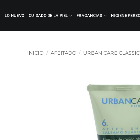
Saltar
al
LO NUEVO
CUIDADO DE LA PIEL
FRAGANCIAS
HIGIENE PERS
contenido
INICIO
/
AFEITADO
/
URBAN CARE CLASSIC