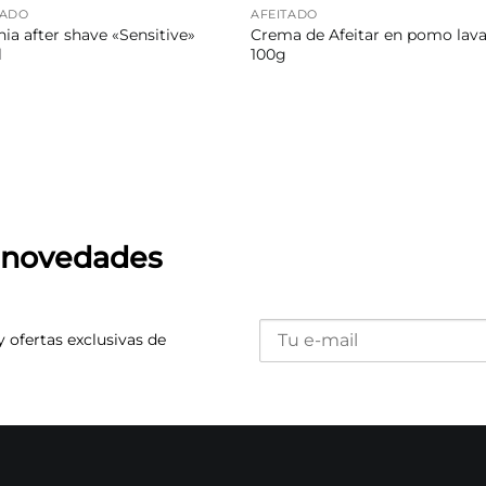
TADO
AFEITADO
ia after shave «Sensitive»
Crema de Afeitar en pomo lav
l
100g
s novedades
y ofertas exclusivas de