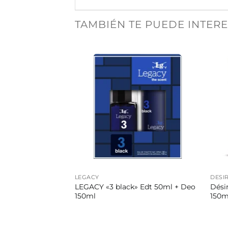
TAMBIÉN TE PUEDE INTER
LEGACY
DESI
scape» Edt 50ml +
LEGACY «3 black» Edt 50ml + Deo
Dési
150ml
150ml
150m