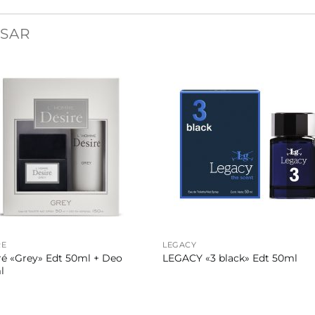
ESAR
RE
LEGACY
ré «Grey» Edt 50ml + Deo
LEGACY «3 black» Edt 50ml
l