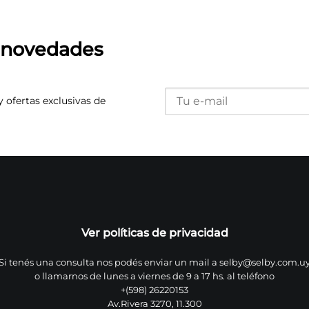
s novedades
y ofertas exclusivas de
Ver políticas de privacidad
Si tenés una consulta nos podés enviar un mail a
selby@selby.com.u
o llamarnos de lunes a viernes de 9 a 17 hs. al teléfono
+(598) 26220153
Av.Rivera 3270, 11.300